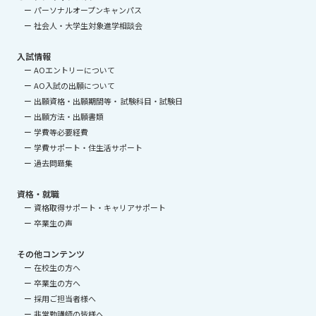
パーソナルオープンキャンパス
社会人・大学生対象進学相談会
入試情報
AOエントリーについて
AO入試の出願について
出願資格・出願期間等・ 試験科目・試験日
出願方法・出願書類
学費等必要経費
学費サポート・住生活サポート
過去問題集
資格・就職
資格取得サポート・キャリアサポート
卒業生の声
その他コンテンツ
在校生の方へ
卒業生の方へ
採用ご担当者様へ
非常勤講師の皆様へ