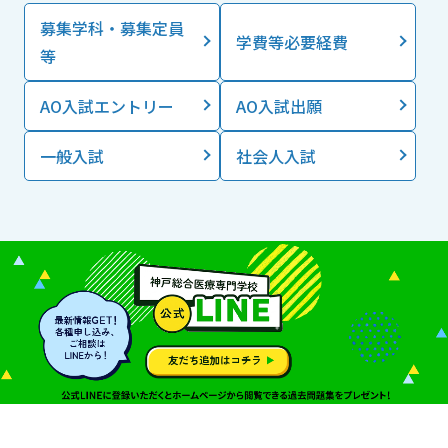
募集学科・募集定員
学費等必要経費
等
AO入試エントリー
AO入試出願
一般入試
社会人入試