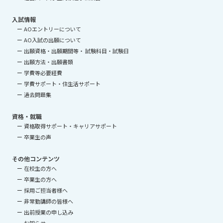
入試情報
AOエントリーについて
AO入試の出願について
出願資格・出願期間等・ 試験科目・試験日
出願方法・出願書類
学費等必要経費
学費サポート・住生活サポート
過去問題集
資格・就職
資格取得サポート・キャリアサポート
卒業生の声
その他コンテンツ
在校生の方へ
卒業生の方へ
採用ご担当者様へ
非常勤講師の皆様へ
出前授業の申し込み