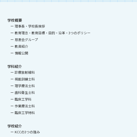
学校概要
理事長・学校長挨拶
教育理念・教育目標・目的・沿革・3つのポリシー
慈恵会グループ
教員紹介
情報公開
学科紹介
診療放射線科
視能訓練士科
理学療法士科
歯科衛生士科
臨床工学科
作業療法士科
臨床工学特科
学校紹介
KCCの3つの強み