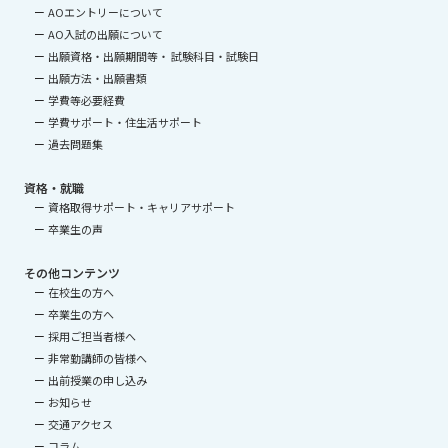
AOエントリーについて
AO入試の出願について
出願資格・出願期間等・ 試験科目・試験日
出願方法・出願書類
学費等必要経費
学費サポート・住生活サポート
過去問題集
資格・就職
資格取得サポート・キャリアサポート
卒業生の声
その他コンテンツ
在校生の方へ
卒業生の方へ
採用ご担当者様へ
非常勤講師の皆様へ
出前授業の申し込み
お知らせ
交通アクセス
コラム