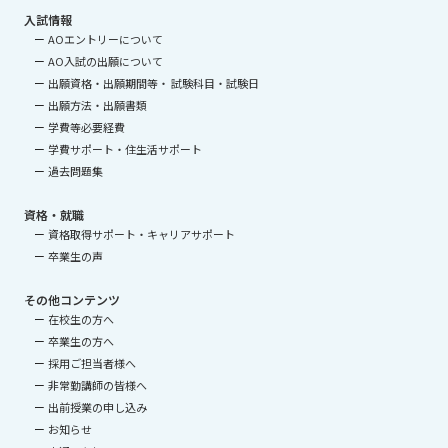
入試情報
AOエントリーについて
AO入試の出願について
出願資格・出願期間等・ 試験科目・試験日
出願方法・出願書類
学費等必要経費
学費サポート・住生活サポート
過去問題集
資格・就職
資格取得サポート・キャリアサポート
卒業生の声
その他コンテンツ
在校生の方へ
卒業生の方へ
採用ご担当者様へ
非常勤講師の皆様へ
出前授業の申し込み
お知らせ