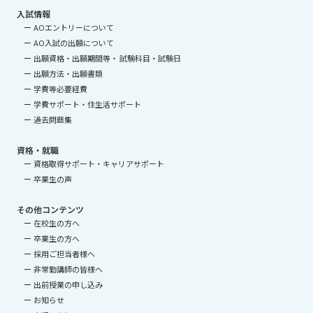
入試情報
AOエントリーについて
AO入試の出願について
出願資格・出願期間等・ 試験科目・試験日
出願方法・出願書類
学費等必要経費
学費サポート・住生活サポート
過去問題集
資格・就職
資格取得サポート・キャリアサポート
卒業生の声
その他コンテンツ
在校生の方へ
卒業生の方へ
採用ご担当者様へ
非常勤講師の皆様へ
出前授業の申し込み
お知らせ