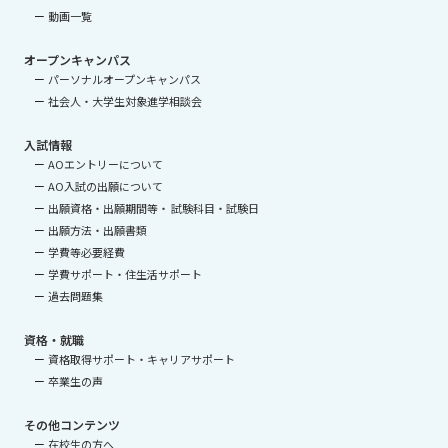
動画一覧
オープンキャンパス
パーソナルオープンキャンパス
社会人・大学生対象進学相談会
入試情報
AOエントリーについて
AO入試の出願について
出願資格・出願期間等・ 試験科目・試験日
出願方法・出願書類
学費等必要経費
学費サポート・住生活サポート
過去問題集
資格・就職
資格取得サポート・キャリアサポート
卒業生の声
その他コンテンツ
在校生の方へ