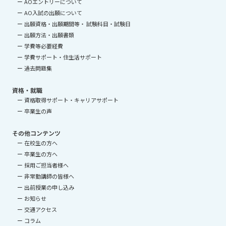
AOエントリーについて
AO入試の出願について
出願資格・出願期間等・ 試験科目・試験日
出願方法・出願書類
学費等必要経費
学費サポート・住生活サポート
過去問題集
資格・就職
資格取得サポート・キャリアサポート
卒業生の声
その他コンテンツ
在校生の方へ
卒業生の方へ
採用ご担当者様へ
非常勤講師の皆様へ
出前授業の申し込み
お知らせ
交通アクセス
コラム