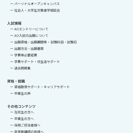
パーソナルオープンキャンパス
社会人・大学生対象進学相談会
入試情報
AOエントリーについて
AO入試の出願について
出願資格・出願期間等・ 試験科目・試験日
出願方法・出願書類
学費等必要経費
学費サポート・住生活サポート
過去問題集
資格・就職
資格取得サポート・キャリアサポート
卒業生の声
その他コンテンツ
在校生の方へ
卒業生の方へ
採用ご担当者様へ
非常勤講師の皆様へ