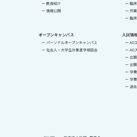
教員紹介
臨床
情報公開
作業
臨床
オープンキャンパス
入試情
パーソナルオープンキャンパス
AO
社会人・大学生対象進学相談会
AO
出願
出願
学費
学費
過去