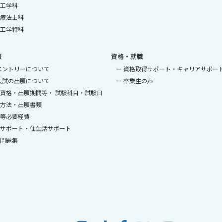
工学科
療法士科
工学特科
報
資格・就職
エントリーについて
資格取得サポート・キャリアサポー
入試の出願について
卒業生の声
資格・出願期間等・ 試験科目・試験日
方法・出願書類
等必要経費
サポート・住生活サポート
問題集