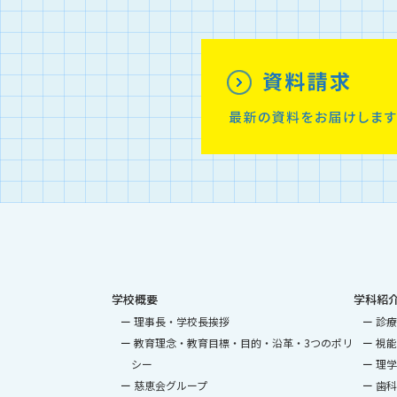
学校概要
学科紹
理事長・学校長挨拶
診療
教育理念・教育目標・目的・沿革・3つのポリ
視能
シー
理学
慈恵会グループ
歯科