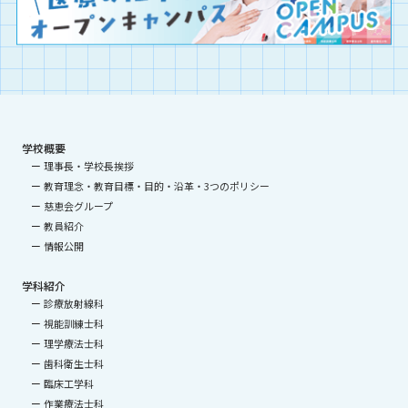
学校概要
理事長・学校長挨拶
教育理念・教育目標・目的・沿革・3つのポリシー
慈恵会グループ
教員紹介
情報公開
学科紹介
診療放射線科
視能訓練士科
理学療法士科
歯科衛生士科
臨床工学科
作業療法士科