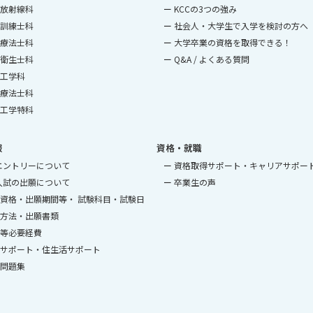
放射線科
KCCの3つの強み
訓練士科
社会人・大学生で入学を検討の方へ
療法士科
大学卒業の資格を取得できる！
衛生士科
Q&A / よくある質問
工学科
療法士科
工学特科
報
資格・就職
エントリーについて
資格取得サポート・キャリアサポー
入試の出願について
卒業生の声
資格・出願期間等・ 試験科目・試験日
方法・出願書類
等必要経費
サポート・住生活サポート
問題集