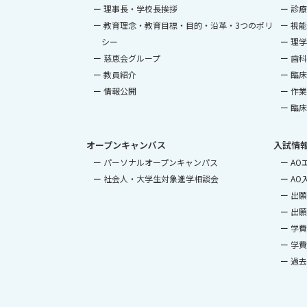
理事長・学校長挨拶
診療
教育理念・教育目標・目的・沿革・3つのポリ
視能
シー
理学
慈恵会グループ
歯科
教員紹介
臨床
情報公開
作業
臨床
オープンキャンパス
入試情
パーソナルオープンキャンパス
AO
社会人・大学生対象進学相談会
AO
出願
出願
学費
学費
過去