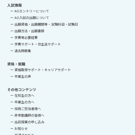
入試情報
AOエントリーについて
AO入試の出願について
出願資格・出願期間等・ 試験科目・試験日
出願方法・出願書類
学費等必要経費
学費サポート・住生活サポート
過去問題集
資格・就職
資格取得サポート・キャリアサポート
卒業生の声
その他コンテンツ
在校生の方へ
卒業生の方へ
採用ご担当者様へ
非常勤講師の皆様へ
出前授業の申し込み
お知らせ