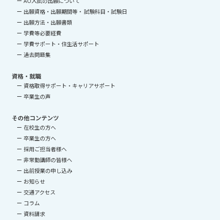
AO入試の出願について
出願資格・出願期間等・ 試験科目・試験日
出願方法・出願書類
学費等必要経費
学費サポート・住生活サポート
過去問題集
資格・就職
資格取得サポート・キャリアサポート
卒業生の声
その他コンテンツ
在校生の方へ
卒業生の方へ
採用ご担当者様へ
非常勤講師の皆様へ
出前授業の申し込み
お知らせ
交通アクセス
コラム
資料請求