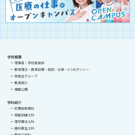
学校概要
理事長・学校長挨拶
教育理念・教育目標・目的・沿革・3つのポリシー
慈恵会グループ
教員紹介
情報公開
学科紹介
診療放射線科
視能訓練士科
理学療法士科
歯科衛生士科
臨床工学科